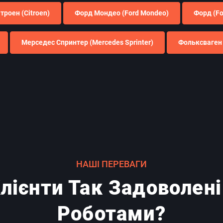
ітроен (Citroen)
Форд Мондео (Ford Mondeo)
Форд (Fo
Мерседес Спринтер (Mercedes Sprinter)
Фольксваген 
НАШІ ПЕРЕВАГИ
лієнти Так Задоволен
Роботами?