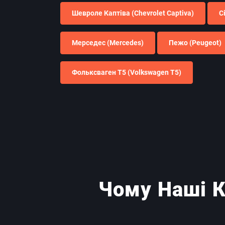
Шевроле Каптіва (Chevrolet Captiva)
С
Мерседес (Mercedes)
Пежо (Peugeot)
Фольксваген Т5 (Volkswagen T5)
Чому Наші К