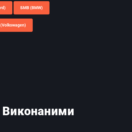
rd)
БМВ (BMW)
(Volkswagen)
і Виконаними