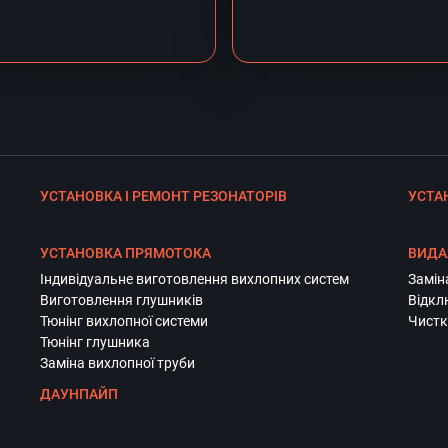
УСТАНОВКА І РЕМОНТ РЕЗОНАТОРІВ
УСТА
УСТАНОВКА ПРЯМОТОКА
ВИДА
Індивідуальне виготовлення вихлопних систем
Замін
Виготовлення глушників
Відкл
Тюнінг вихлопної системи
Чистк
Тюнінг глушника
Заміна вихлопної труби
ДАУНПАЙП