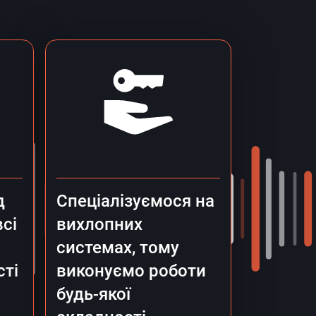
д
Спеціалізуємося на
всі
вихлопних
системах, тому
сті
виконуємо роботи
будь-якої