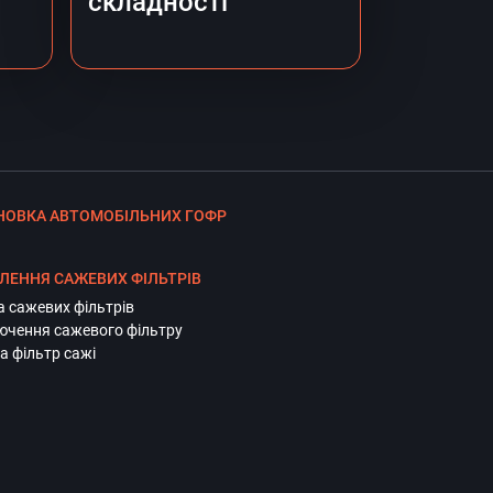
складності
НОВКА АВТОМОБІЛЬНИХ ГОФР
ЛЕННЯ САЖЕВИХ ФІЛЬТРІВ
а сажевих фільтрів
ючення сажевого фільтру
а фільтр сажі