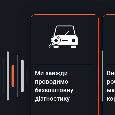
Ми завжди
Ви
проводимо
ро
безкоштовну
ма
діагностику
ко