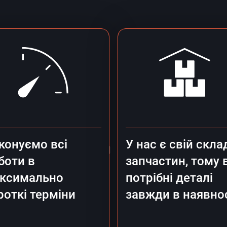
конуємо всі
У нас є свій скла
боти в
запчастин, тому 
ксимально
потрібні деталі
роткі терміни
завжди в наявно