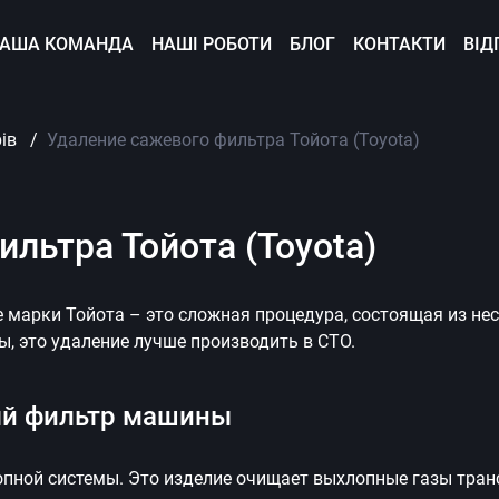
АША КОМАНДА
НАШІ РОБОТИ
БЛОГ
КОНТАКТИ
ВІД
ів
Удаление сажевого фильтра Тойота (Toyota)
льтра Тойота (Toyota)
 марки Тойота – это сложная процедура, состоящая из не
, это удаление лучше производить в СТО.
ый фильтр машины
пной системы. Это изделие очищает выхлопные газы трансп