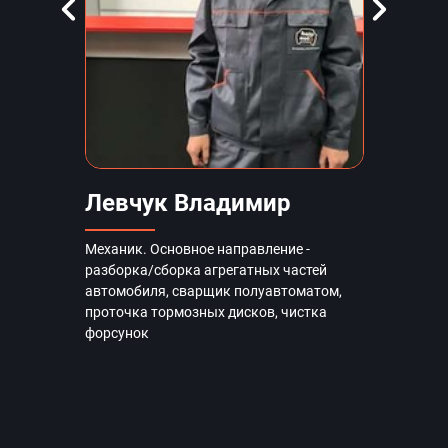
Предыдущий слайд
Наступни
Левчук Владимир
Мам
Механик. Основное направление -
Механик
разборка/сборка агрегатных частей
полуав
автомобиля, сварщик полуавтоматом,
проточка тормозных дисков, чистка
форсунок